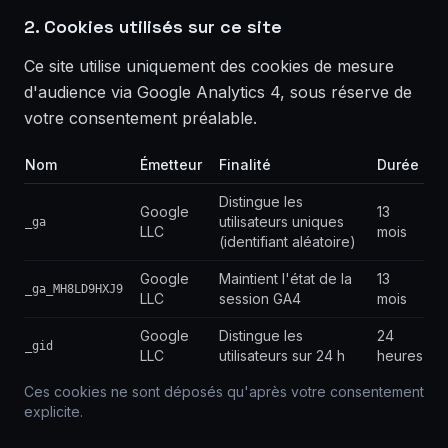
2. Cookies utilisés sur ce site
Ce site utilise uniquement des cookies de mesure
d'audience via Google Analytics 4, sous réserve de
votre consentement préalable.
Nom
Émetteur
Finalité
Durée
Distingue les
Google
13
utilisateurs uniques
_ga
LLC
mois
(identifiant aléatoire)
Google
Maintient l'état de la
13
_ga_MH8LD9HXJ9
LLC
session GA4
mois
Google
Distingue les
24
_gid
LLC
utilisateurs sur 24 h
heures
Ces cookies ne sont déposés qu'après votre consentement
explicite.